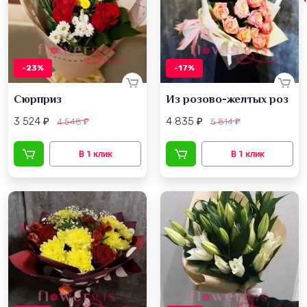
-23%
-17%
Сюрприз
Из розово-желтых роз
3 524
4 835
4 548
5 814
₽
₽
₽
₽