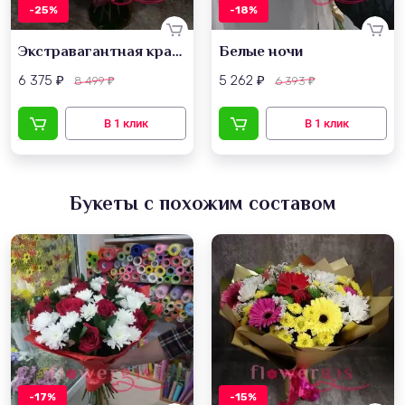
-25%
-18%
Экстравагантная красота
Белые ночи
6 375
5 262
8 499
6 393
₽
₽
₽
₽
Букеты с похожим составом
-17%
-15%