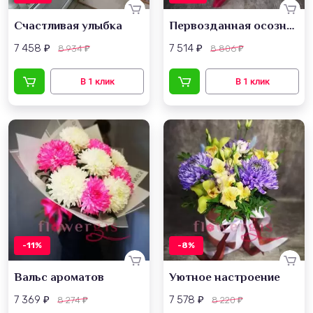
Счастливая улыбка
Первозданная осознанность
7 458
7 514
8 934
8 806
₽
₽
₽
₽
-11%
-8%
Вальс ароматов
Уютное настроение
7 369
7 578
8 274
8 220
₽
₽
₽
₽