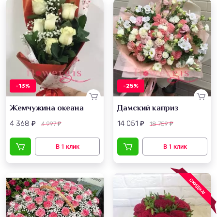
-13%
-25%
Жемчужина океана
Дамский каприз
4 368
14 051
4 997
18 759
₽
₽
₽
₽
СКИДКА!