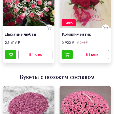
-25%
Дыхание любви
Комплиментик
23 819
6 922
9 241
₽
₽
₽
Букеты с похожим составом