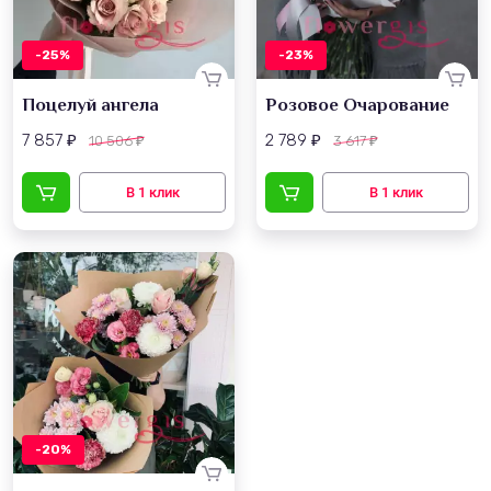
-25%
-23%
Поцелуй ангела
Розовое Очарование
7 857
2 789
10 506
3 617
₽
₽
₽
₽
-20%