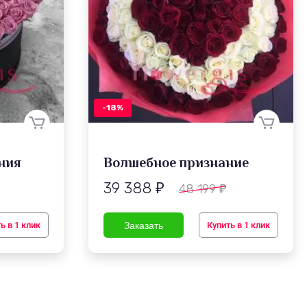
-18%
ния
Волшебное признание
39 388
48 199
₽
₽
ь в 1 клик
Купить в 1 клик