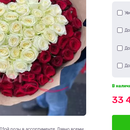
Ув
До
До
До
В налич
33 
101ой розы в ассортименте. Давно всеми