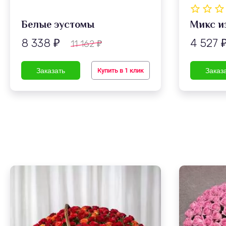
Белые эустомы
Микс и
8 338
4 527
11 162
₽
₽
Купить в 1 клик