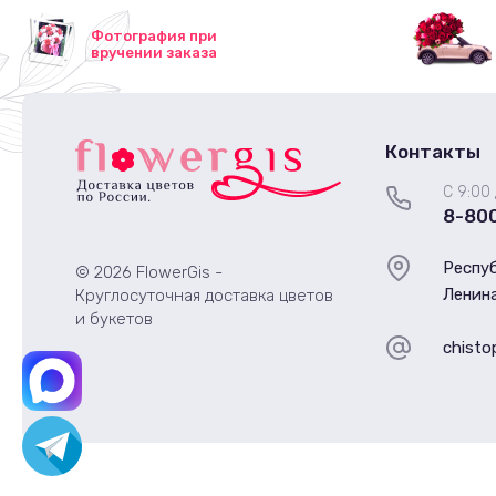
Фотография при
вручении заказа
Контакты
С 9:00 
8-80
Респуб
© 2026 FlowerGis -
Ленина
Круглосуточная доставка цветов
и букетов
chisto