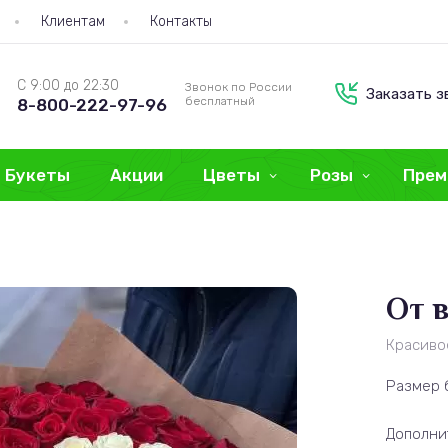
Клиентам
Контакты
С 9:00 до 22:30
Звонок по России
Заказать з
бесплатный
8-800-222-97-96
Букеты
Акции
Цветы
Розы
Прем
От 
Красиво
Размер 
Дополни