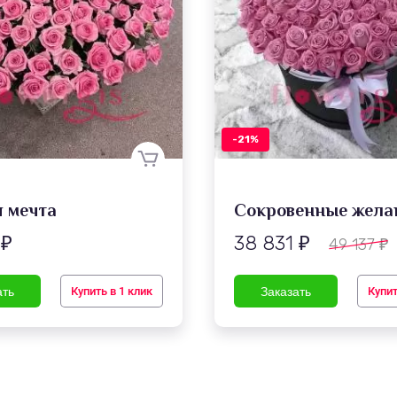
-21%
я мечта
Сокровенные жела
9
38 831
49 137
₽
₽
₽
Купить в 1 клик
Купит