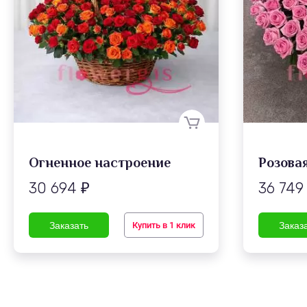
Огненное настроение
Розова
30 694
36 74
₽
Купить в 1 клик