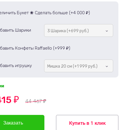
еличить Букет ❀ Сделать больше (+
4 000
)
₽
бавить Шарики
3 Шарика (+699 руб.)
бавить Конфеты Raffaello (+
999
)
₽
бавить игрушку
Мишка 20 см (+1 999 руб.)
ии
415
₽
44 467
₽
Купить в 1 клик