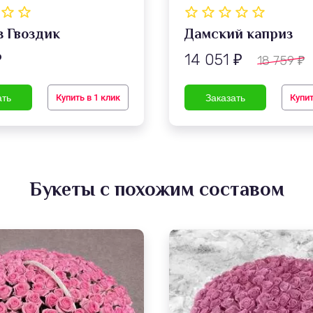
з Гвоздик
Дамский каприз
14 051
18 759
₽
₽
₽
Купить в 1 клик
Купит
Букеты с похожим составом