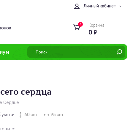
Личный кабинет
0
Корзина
вонок
0
₽
иум
всего сердца
е Сердце
букета:
60 cm
95 cm
тельно: