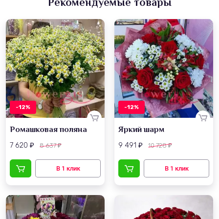
Рекомендуемые товары
-12%
-12%
Ромашковая поляна
Яркий шарм
7 620
9 491
8 637
10 728
₽
₽
₽
₽