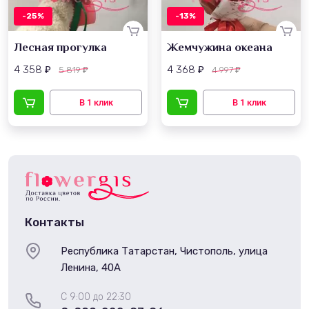
-25%
-13%
Лесная прогулка
Жемчужина океана
4 358
4 368
5 819
4 997
₽
₽
₽
₽
Контакты
Республика Татарстан, Чистополь, улица
Ленина, 40А
С 9:00 до 22:30