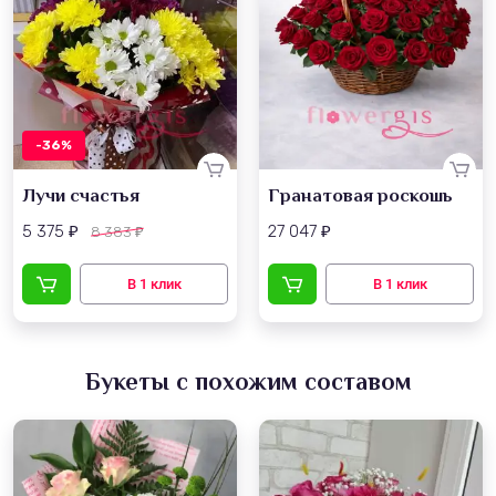
-36%
Лучи счастья
Гранатовая роскошь
5 375
27 047
8 383
₽
₽
₽
Букеты с похожим составом