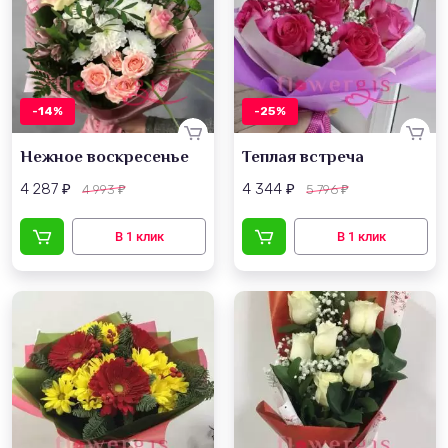
-14%
-25%
Нежное воскресенье
Теплая встреча
4 287
4 344
4 993
5 796
₽
₽
₽
₽