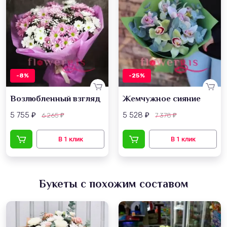
-8%
-25%
Возлюбленный взгляд
Жемчужное сияние
5 755
5 528
6 265
7 378
₽
₽
₽
₽
Букеты с похожим составом