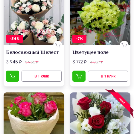
-34%
-7%
Белоснежный Шелест
Цветущее поле
3 945
3 772
5 955
4 037
₽
₽
₽
₽
NEW!