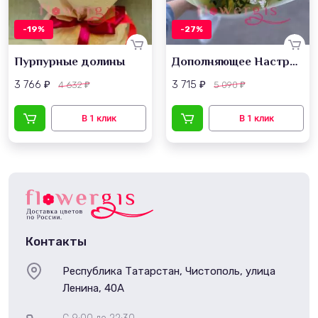
-19%
-27%
Пурпурные долины
Дополняющее Настроение
3 766
3 715
4 632
5 090
₽
₽
₽
₽
Контакты
Республика Татарстан, Чистополь, улица
Ленина, 40А