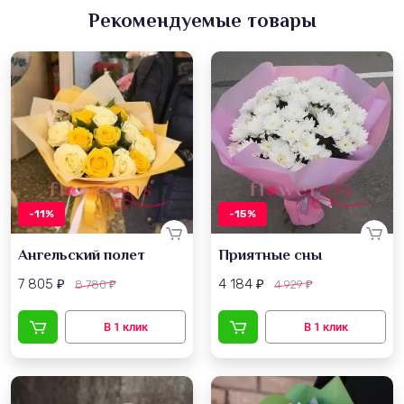
Рекомендуемые товары
-11%
-15%
Ангельский полет
Приятные сны
7 805
4 184
8 780
4 929
₽
₽
₽
₽