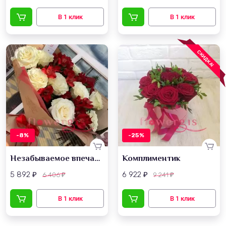
СКИДКА!
-8%
-25%
Незабываемое впечатление
Комплиментик
5 892
6 922
6 406
9 241
₽
₽
₽
₽