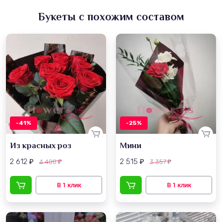
Букеты с похожим составом
-41%
-25%
Из красных роз
Мини
2 612
2 515
4 400
3 357
₽
₽
₽
₽