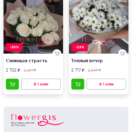
-25%
-23%
Сияющая страсть
Теплый вечер
2 702
2 717
3 601
3 549
₽
₽
₽
₽