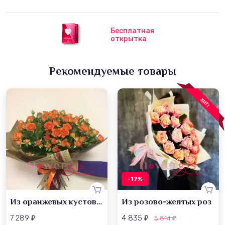
Бесплатная
открытка
Рекомендуемые товары
ХИТ!
-17%
Из оранжевых кустовых роз
Из розово-желтых роз
7 289
4 835
5 814
₽
₽
₽