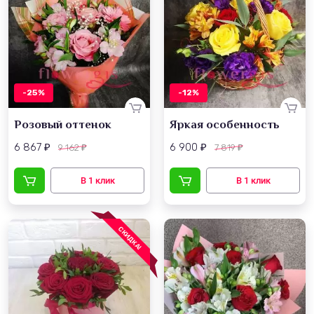
-25%
-12%
Розовый оттенок
Яркая особенность
6 867
6 900
9 162
7 819
₽
₽
₽
₽
СКИДКА!