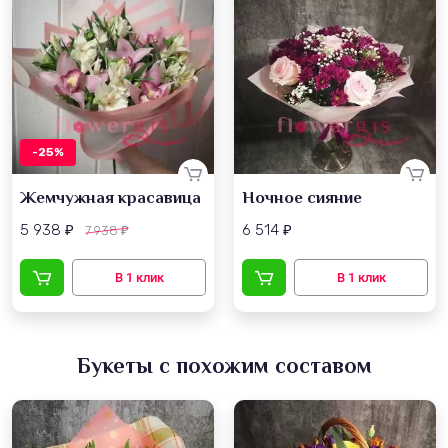
-25%
Жемчужная красавица
Ночное сияние
5 938
6 514
7 938
₽
₽
₽
Букеты с похожим составом