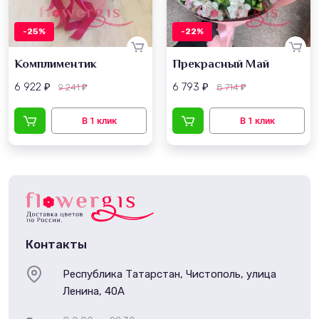
-25%
-22%
Комплиментик
Прекрасный Май
6 922
6 793
9 241
8 714
₽
₽
₽
₽
Контакты
Республика Татарстан, Чистополь, улица
Ленина, 40А