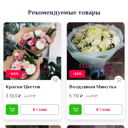
Рекомендуемые товары
-20%
-22%
Краски Цветов
Воздушная Минутка
3 353
5 710
4 217
7 279
₽
₽
₽
₽