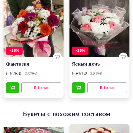
-25%
-25%
Фантазия
Ясный день
5 528
5 851
7 378
7 819
₽
₽
₽
₽
Букеты с похожим составом