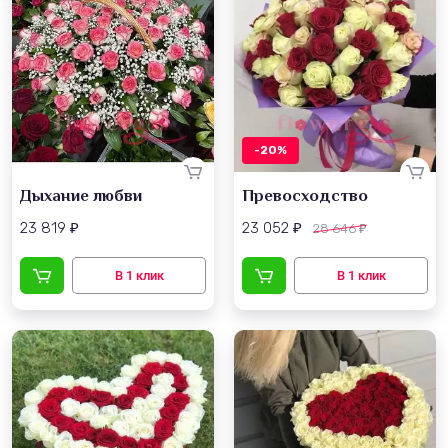
-20%
Дыхание любви
Превосходство
23 819
23 052
28 646
₽
₽
₽