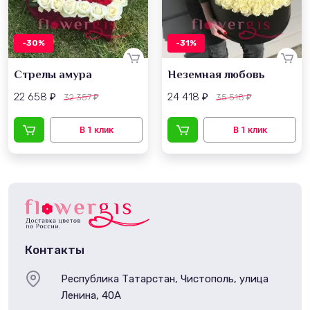
-30%
-31%
Стрелы амура
Неземная любовь
22 658
24 418
32 357
35 518
₽
₽
₽
₽
Контакты
Республика Татарстан, Чистополь, улица
Ленина, 40А