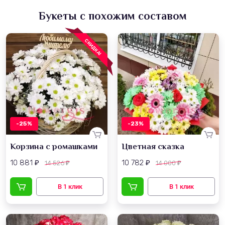
Букеты с похожим составом
СКИДКА!
-25%
-23%
Корзина с ромашками
Цветная сказка
10 881
10 782
14 526
14 000
₽
₽
₽
₽