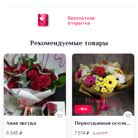
Бесплатная
открытка
Рекомендуемые товары
-15%
Алая звезда
Первозданная осознанность
5 545
7 514
8 806
₽
₽
₽