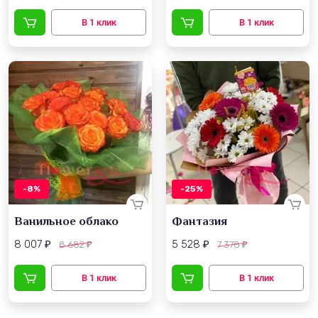
-8%
-25%
Ванильное облако
Фантазия
8 007
5 528
8 682
7 378
₽
₽
₽
₽