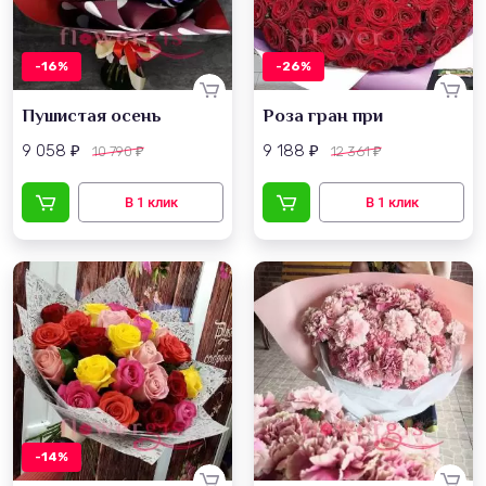
-16%
-26%
Пушистая осень
Роза гран при
9 058
9 188
10 790
12 361
₽
₽
₽
₽
-14%