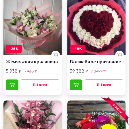
-25%
-18%
Жемчужная красавица
Волшебное признание
5 938
39 388
7 938
48 199
₽
₽
₽
₽
СКИДКА!