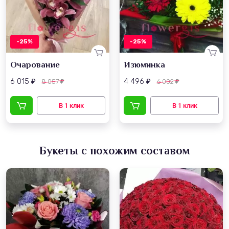
-25%
-25%
Очарование
Изюминка
6 015
4 496
8 057
6 002
₽
₽
₽
₽
Букеты с похожим составом