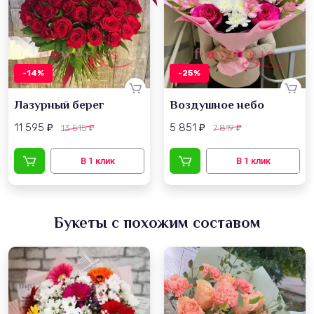
-14%
-25%
Лазурный берег
Воздушное небо
11 595
5 851
13 515
7 819
₽
₽
₽
₽
Букеты с похожим составом