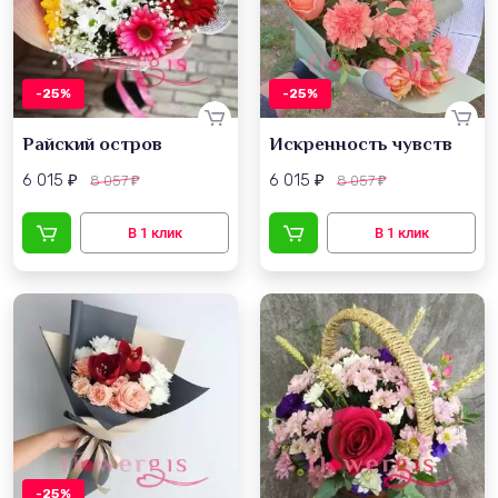
-25%
-25%
Райский остров
Искренность чувств
6 015
6 015
8 057
8 057
₽
₽
₽
₽
-25%