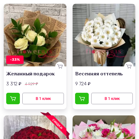
-33%
Желанный подарок
Весенняя оттепель
3 312
9 724
4 929
₽
₽
₽
СКИДКА!