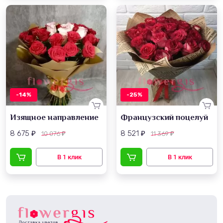
-14%
-25%
Изящное направление
Французский поцелуй
8 675
8 521
10 076
11 369
₽
₽
₽
₽