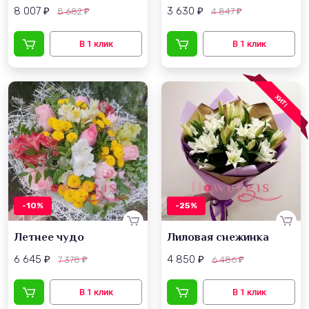
8 007
3 630
8 682
4 847
₽
₽
₽
₽
ХИТ!
-10%
-25%
Летнее чудо
Лиловая снежинка
6 645
4 850
7 378
6 486
₽
₽
₽
₽