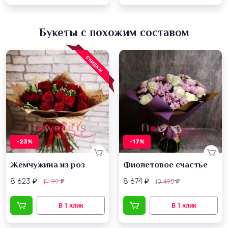
Букеты с похожим составом
СКИДКА!
-23%
-17%
Жемчужина из роз
Фиолетовое счастье
8 623
8 674
11 199
10 495
₽
₽
₽
₽