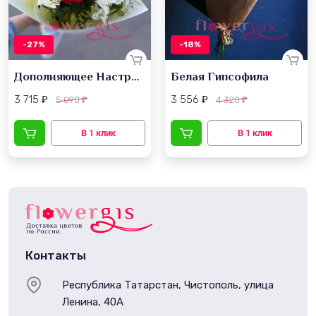
-27%
-18%
Дополняющее Настроение
Белая Гипсофила
3 715
3 556
5 090
4 320
₽
₽
₽
₽
Контакты
Республика Татарстан, Чистополь, улица
Ленина, 40А