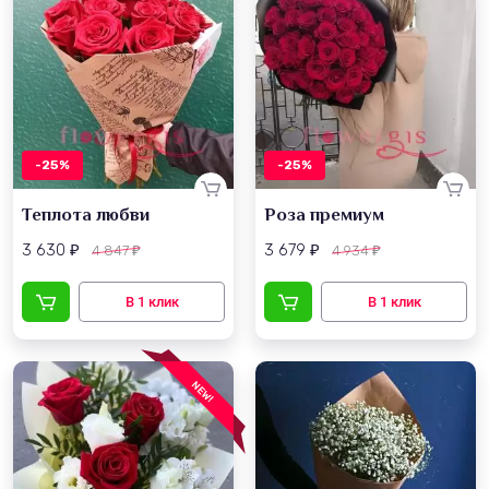
-25%
-25%
Теплота любви
Роза премиум
3 630
3 679
4 847
4 934
₽
₽
₽
₽
NEW!