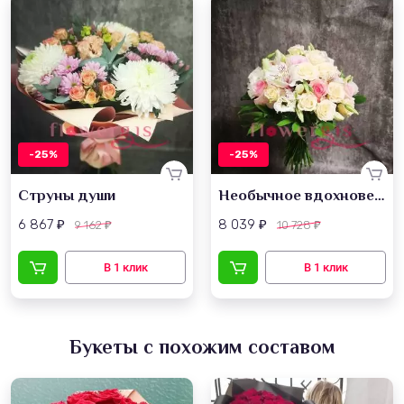
-25%
-25%
Струны души
Необычное вдохновение
6 867
8 039
9 162
10 728
₽
₽
₽
₽
Букеты с похожим составом