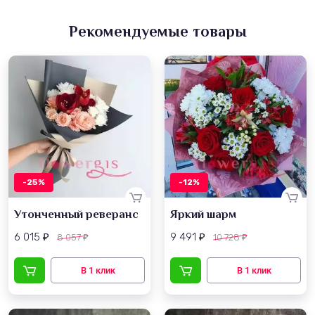
Рекомендуемые товары
-25%
-12%
Утонченный реверанс
Яркий шарм
6 015
9 491
8 057
10 728
₽
₽
₽
₽